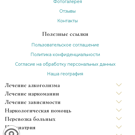
Фотогалерея
Отзывы
Контакты
Полезные ссылки
Пользовательское соглашение
Политика конфиденциальности
Согласие на обработку персональных данных
Наша география
Лечение алкоголизма
Лечение наркомании
Вывод из запоя
Лечение зависимости
Капельница от запоя
Нарколог на дом
Наркологическая помощь
Капельница от похмелья
Снятие ломки
Лечение зависимости анонимно
Перевозка больных
Лечение хронического алкоголизма
УБОД
Лечение игромании
Детоксикация от наркотиков
Психиатрия
Лечение женского алкоголизма
Принудительное лечение наркозависимых
Лечение табакокурения кодированием
Капельница от наркотиков
Междугородные перевозки лежачих больных