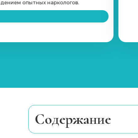
дением опытных наркологов.
Наркологический центр
Принудительная реабилитация
Программы реабилитации (сутки)
Вшивание от наркозависимости (Налтр
Анализы на наркотики
Наркологическое освидетельствовани
Cодержание
Нарколог на дом (при наркомании)
Основные задачи детоксикации