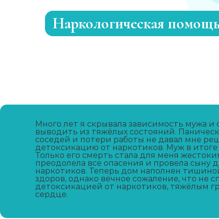
Наркологическая помощ
Лечение зависимости от каннабиоидо
Адаптация зависимых
Лечение зависимости от метадона
Много лет я скрывала зависимость мужа и 
выводить из тяжёлых состояний. Паничес
соседей и потери работы не давал мне ре
Лечение зависимости от А-ПВП
детоксикацию от наркотиков. Муж в итоге 
Только его смерть стала для меня жестоким
преодолела все опасения и провела сыну 
Лечение зависимости от мефедрона
наркотиков. Теперь дом наполнен тишино
здоров, однако вечное сожаление, что не 
детоксикацией от наркотиков, тяжёлым гр
сердце.
УБОД