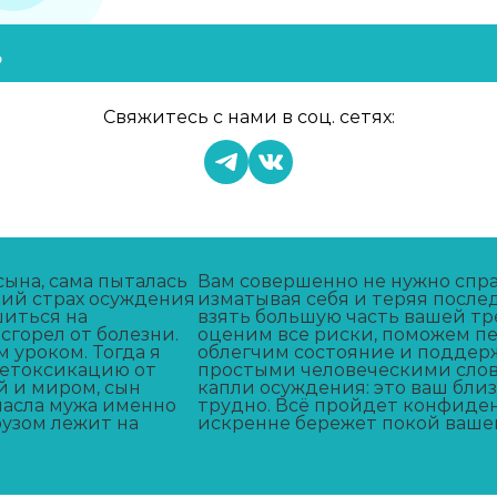
ь
в
Свяжитесь с нами в соц. сетях:
сына, сама пыталась
Вам совершенно не нужно спра
кий страх осуждения
изматывая себя и теряя после
шиться на
взять большую часть вашей тр
сгорел от болезни.
оценим все риски, поможем п
 уроком. Тогда я
облегчим состояние и поддерж
детоксикацию от
простыми человеческими слова
й и миром, сын
капли осуждения: это ваш близ
спасла мужа именно
трудно. Всё пройдет конфиденц
узом лежит на
искренне бережет покой вашег