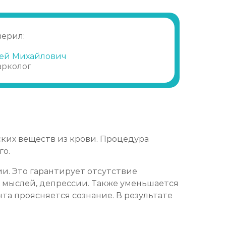
Записаться
от 1 600 ₽
верил:
Записаться
от 3 500 ₽
ей Михайлович
арколог
Записаться
от 3 200 ₽
Записаться
от 3 500 ₽
Записаться
от 3 800 ₽
ких веществ из крови. Процедура
го.
Записаться
от 3 800 ₽
и. Это гарантирует отсутствие
х мыслей, депрессии. Также уменьшается
Записаться
от 4 100 ₽
та проясняется сознание. В результате
Записаться
от 3 800 ₽