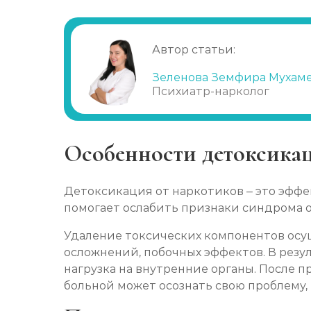
Восстановление
Помощь наркоманам
Автор статьи:
Снятие ломки в стационаре
Зеленова Земфира Мухам
Психиатр-нарколог
Каннабиоидная детоксикация
Лечение наркомании (стационар, в сут
Особенности детоксика
Лечение зависимости от солей
Детоксикация от наркотиков – это эфф
помогает ослабить признаки синдрома о
Лечение зависимости от спайса
Удаление токсических компонентов осущ
осложнений, побочных эффектов. В резу
Лечение зависимости от героина
нагрузка на внутренние органы. После 
больной может осознать свою проблему, 
Лечение зависимости от амфетамина