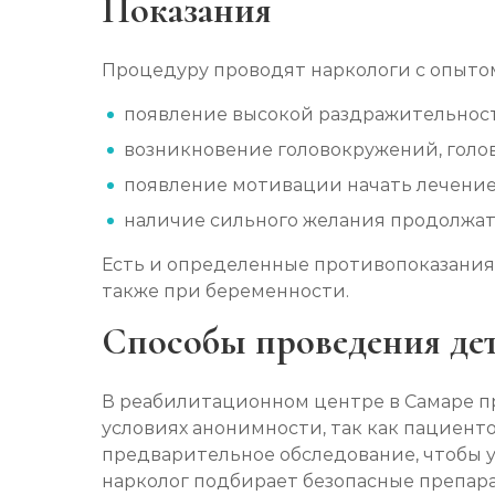
Показания
Лечение зависимости от гашиша
Процедуру проводят наркологи с опыт
появление высокой раздражительности
Лечение зависимости от Лирики
возникновение головокружений, головн
появление мотивации начать лечение,
Лечение зависимости от феназепама
наличие сильного желания продолжать
Лечение подростковой наркомании
Есть и определенные противопоказания
также при беременности.
Кодирование от наркомании
Способы проведения де
Кодирование Селинкро
В реабилитационном центре в Самаре пр
условиях анонимности, так как пациенто
предварительное обследование, чтобы 
Реабилитация наркозависимых (месяц
нарколог подбирает безопасные препар