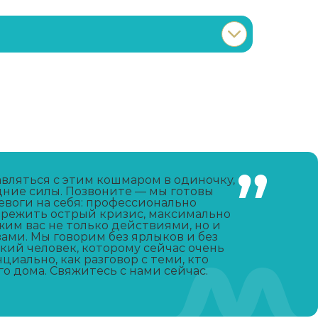
Записаться
от 3 200 ₽
Записаться
от 650 ₽
Записаться
от 4 100 ₽
вляться с этим кошмаром в одиночку,
дние силы. Позвоните — мы готовы
евоги на себя: профессионально
Записаться
от 3 800 ₽
ережить острый кризис, максимально
им вас не только действиями, но и
ми. Мы говорим без ярлыков и без
Записаться
от 3 800 ₽
кий человек, которому сейчас очень
иально, как разговор с теми, кто
о дома. Свяжитесь с нами сейчас.
Записаться
от 18 950 ₽