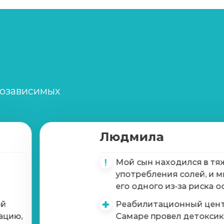
Записаться
от 1 300 ₽
Записаться
от 800 ₽
Записаться
от 3 200 ₽
созависимых
Записаться
от 3 200 ₽
Записаться
от 7 900 ₽
Людмила
Записаться
от 3 500 ₽
Мой сын находился в тя
употребления солей, и м
его одного из-за риска 
Записаться
800 ₽
ой
Реабилитационный цент
ацию,
Самаре провел детоксик
Записаться
от 25 250 ₽