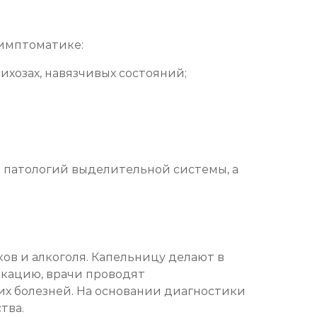
Записаться
от 3 200 ₽
имптоматике:
хозах, навязчивых состояний;
Записаться
от 4 100 ₽
Записаться
от 3 800 ₽
Записаться
от 3 800 ₽
 патологий выделительной системы, а
Записаться
от 7 600 ₽
Записаться
от 5 050 ₽
ов и алкоголя. Капельницу делают в
икацию, врачи проводят
х болезней. На основании диагностики
Записаться
от 18 950 ₽
тва.