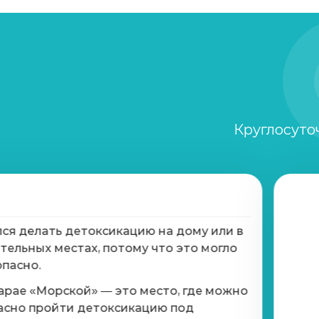
Нарколог на дом
Лечение созависимости
Снятие ломки
Круглосуто
Кодирование по Довженко
Кодирование лазером
Принудительное лечение наркозавис
лся делать детоксикацию на дому или в
тельных местах, потому что это могло
опасно.
Ресоциализация наркозависимых
арае «Морской» — это место, где можно
асно пройти детоксикацию под
Курс реабилитации 28 дней