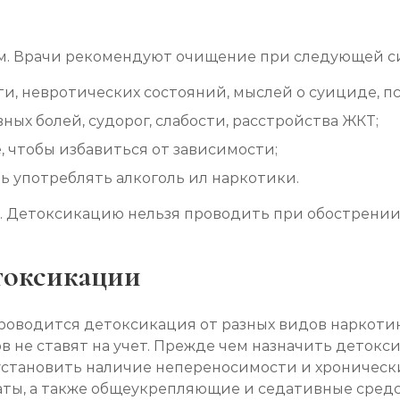
ом. Врачи рекомендуют очищение при следующей с
, невротических состояний, мыслей о суициде, пси
ых болей, судорог, слабости, расстройства ЖКТ;
 чтобы избавиться от зависимости;
 употреблять алкоголь ил наркотики.
. Детоксикацию нельзя проводить при обострении
токсикации
оводится детоксикация от разных видов наркотик
в не ставят на учет. Прежде чем назначить детокс
установить наличие непереносимости и хронически
)
аты, а также общеукрепляющие и седативные средс