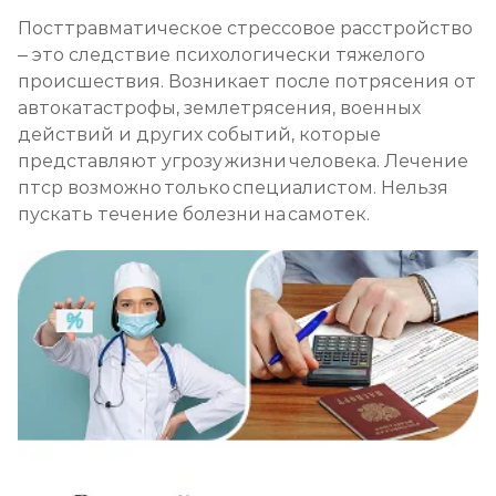
Лечение булимии
Посттравматическое стрессовое расстройство
Записаться
от 1 300 ₽
– это следствие психологически тяжелого
происшествия. Возникает после потрясения от
автокатастрофы, землетрясения, военных
действий и других событий, которые
представляют угрозу жизни человека. Лечение
птср возможно только специалистом. Нельзя
пускать течение болезни на самотек.