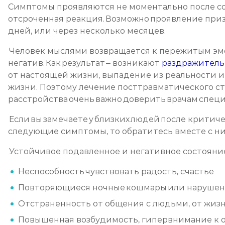
Симптомы проявляются не моментально после со
отсроченная реакция. Возможно проявление приз
дней, или через несколько месяцев.
Человек мыслями возвращается к пережитым эмо
негатив. Как результат – возникают
раздражитель
от настоящей жизни, выпадение из реальности и
жизни. Поэтому лечение посттравматического с
расстройства очень важно доверить врачам спец
Если вы замечаете у близких людей после критич
следующие симптомы, то обратитесь вместе с ни
Устойчивое подавленное и негативное состояни
Неспособность чувствовать радость, счастье
Повторяющиеся ночные кошмары или нарушен
Отстраненность от общения с людьми, от жиз
Повышенная возбудимость, гипервнимание к 