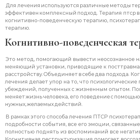
Для лечения используются различные методы те
эффективен комплексный подход. Терапия птср вк
когнитивно-поведенческую терапию, психотер
терапию.
Когнитивно-поведенческая те
Это метод, помогающий вывести неосознанное н
меняющий установки, приводящие к посттравм
расстройству. Объединяет в себе два подхода. К
лечения делает упор на то, что психологические
убеждений, полученных с жизненным опытом. По
меняет жизнь человека, его поведение с помощь
нужных, желаемых действий.
В рамках этого способа лечения ПТСР психотерап
подробности события, все его эмоции, связанные
полностью поднять из воспоминаний все негати
Когнитивная реструктуризация помогает воссоз