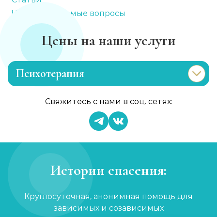
Часто задаваемые вопросы
Цены на наши услуги
Психотерапия
Лечение раздражительности
Свяжитесь с нами в соц. сетях:
Записаться
от 800 ₽
Лечение анорексии
Записаться
от 1 300 ₽
Истории спасения:
Консультация психолога
Круглосуточная, анонимная помощь для
Записаться
от 650 ₽
зависимых и созависимых