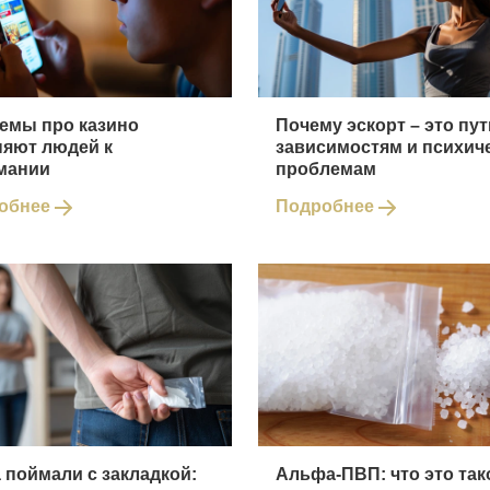
мемы про казино
Почему эскорт – это пут
няют людей к
зависимостям и психич
мании
проблемам
обнее
Подробнее
 поймали с закладкой:
Альфа-ПВП: что это так