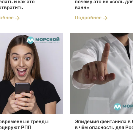
елать и как это
почему это не «соль дл
отвратить
ванн»
обнее
Подробнее
современные тренды
Эпидемия фентанила в
оцируют РПП
в чём опасность для Ро