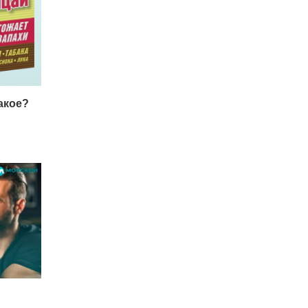
акое?