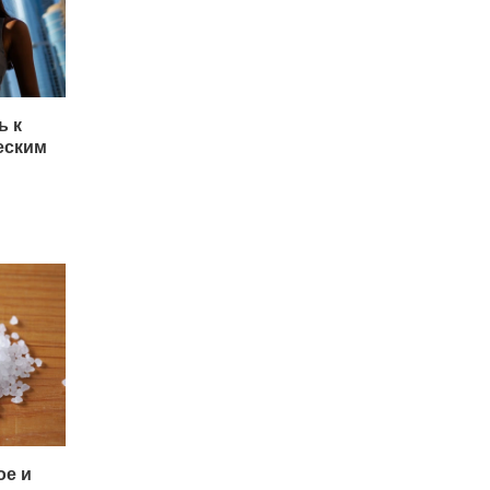
ь к
еским
ое и