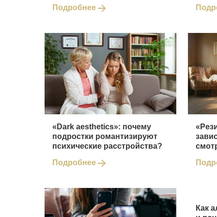
Подробнее
Подр
«Dark aesthetics»: почему
«Рез
подростки романтизируют
зави
психические расстройства?
смот
Подробнее
Подр
Как а