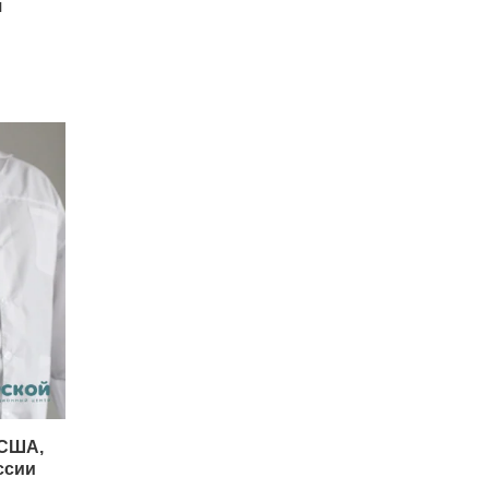
я
 США,
ссии