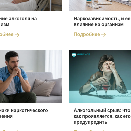
ние алкоголя на
Наркозависимость, и ее
низм
влияние на организм
обнее
Подробнее
наки наркотического
Алкогольный срыв: что 
нения
как проявляется, как его
предупредить