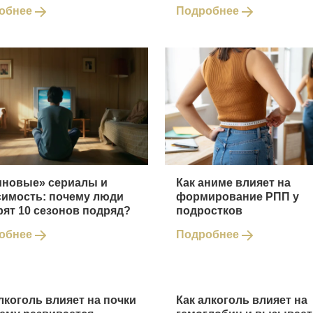
обнее
Подробнее
иновые» сериалы и
Как аниме влияет на
симость: почему люди
формирование РПП у
рят 10 сезонов подряд?
подростков
обнее
Подробнее
лкоголь влияет на почки
Как алкоголь влияет на