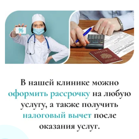
Записаться
от 2 250 ₽
Диагностика алкоголизма
Записаться
от 650 ₽
Лечение похмелья
Записаться
от 950 ₽
Экстренное вытрезвление
Записаться
от 1 300 ₽
Прокапаться от алкоголя
Записаться
от 1 300 ₽
Круглосуточный вывод из запоя