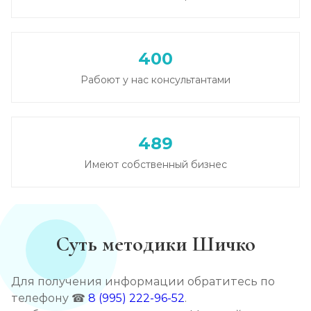
Записаться
от 3 200 ₽
Кодирование от алкоголизма
400
Записаться
от 2 250 ₽
Рабоют у нас консультантами
Кодирование на дому
Записаться
от 2 550 ₽
489
Имеют собственный бизнес
Кодирование дисульфирамом
Записаться
от 2 250 ₽
Кодирование Аквилонгом
Суть методики Шичко
Записаться
от 2 550 ₽
Для получения информации обратитесь по
телефону ☎
8 (995) 222-96-52
.
Кодирование Алгоминалом